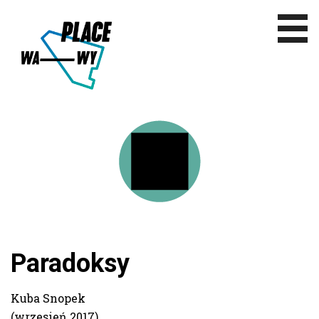
Aktualności
Badania
Rekomendacje
Teksty
Paradoksy
Prace studentów
Kuba Snopek
(wrzesień 2017)